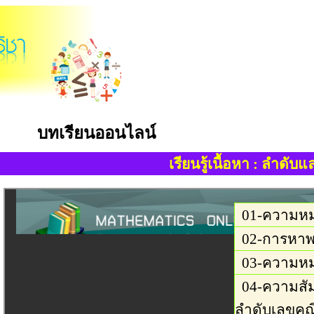
บทเรียนออนไลน์
เรียนรู้เนื้อหา : ลำดับ
01-ความหม
02-การหาพจ
03-ความหม
04-ความสัม
ลำดับเลขคณ