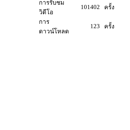
การรับชม
101402
ครั้ง
วิดีโอ
การ
123
ครั้ง
ดาวน์โหลด