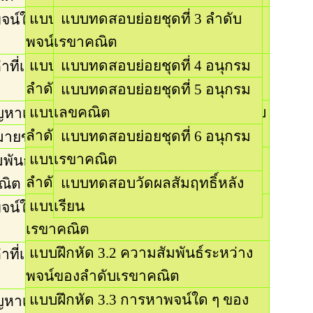
แบบฝึกหัด 2.2 ความสัมพันธ์ระหว่าง
แบบทดสอบย่อยชุดที่ 3 ลำดับ
น์ใด ๆ ของลำดับ
พจน์ของลำดับเลขคณิต
เรขาคณิต
แบบฝึกหัด 2.3 การหาพจน์ใด ๆ ของ
แบบทดสอบย่อยชุดที่ 4 อนุกรม
ี่เกี่ยวข้องกับลำดับ
ลำดับเลขคณิต
แบบทดสอบย่อยชุดที่ 5 อนุกรม
แบบฝึกหัด 2.4 การหาค่าที่เกี่ยวข้องกับ
เลขคณิต
หาเกี่ยวกับลำดับเลขคณิต
ลำดับเลขคณิต
แบบทดสอบย่อยชุดที่ 6 อนุกรม
ายของลำดับเรขาคณิต
แบบฝึกหัด 2.5 โจทย์ปัญหาเกี่ยวกับ
เรขาคณิต
พันธ์ระหว่างพจน์ของ
ลำดับเลขคณิต
แบบทดสอบวัดผลสัมฤทธิ์หลัง
ณิต
แบบฝึกหัด 3.1 ความหมายของลำดับ
เรียน
น์ใด ๆ ของลำดับ
เรขาคณิต
แบบฝึกหัด 3.2 ความสัมพันธ์ระหว่าง
ี่เกี่ยวข้องกับลำดับ
พจน์ของลำดับเรขาคณิต
แบบฝึกหัด 3.3 การหาพจน์ใด ๆ ของ
หาเกี่ยวกับลำดับ