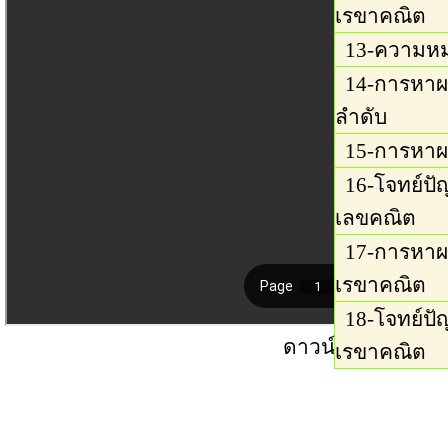
เรขาคณิต
13-ความหม
14-การหาผ
ลำดับ
15-การหาผ
16-โจทย์ปัญ
เลขคณิต
17-การหาผ
เรขาคณิต
18-โจทย์ปัญ
ดาวน์โหลดแบบฝึก
เรขาคณิต