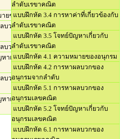
ลำดับเรขาคณิต
แบบฝึกหัด 3.4 การหาค่าที่เกี่ยวข้องกับ
ายของอนุกรม
ลำดับเรขาคณิต
ลบวกของอนุกรมจาก
แบบฝึกหัด 3.5 โจทย์ปัญหาเกี่ยวกับ
ลำดับเรขาคณิต
ลบวกของอนุกรมเลขคณิต
แบบฝึกหัด 4.1 ความหมายของอนุกรม
หาเกี่ยวกับอนุกรม
แบบฝึกหัด 4.2 การหาผลบวกของ
อนุกรมจากลำดับ
ลบวกของอนุกรม
แบบฝึกหัด 5.1 การหาผลบวกของ
อนุกรมเลขคณิต
หาเกี่ยวกับอนุกรม
หัด
แบบฝึกหัด 5.2 โจทย์ปัญหาเกี่ยวกับ
อนุกรมเลขคณิต
แบบฝึกหัด 6.1 การหาผลบวกของ